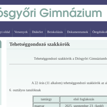
yi oldal
Versenyek
Diákélet
Beiskolázás
Dokumentumok
Öregdiáko
Tehetséggondozó szakkörök
Tehetséggondozó szakkörök a Diósgyőri Gimnáziumba
A 22 órás (11 alkalom) tehetséggondozó szakkörök az al
6. osztályos tanulóknak
tantárgy
első foglakozás
magyar
2025. szeptember 23. (kedd)