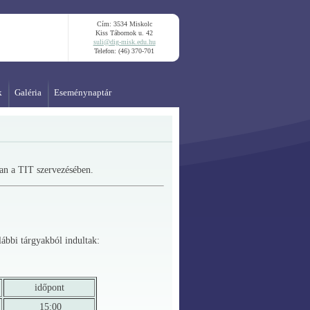
Cím: 3534 Miskolc
Kiss Tábornok u. 42
suli@dig-misk.edu.hu
Telefon: (46) 370-701
k
Galéria
Eseménynaptár
n a TIT szervezésében.
ábbi tárgyakból indultak:
időpont
15:00