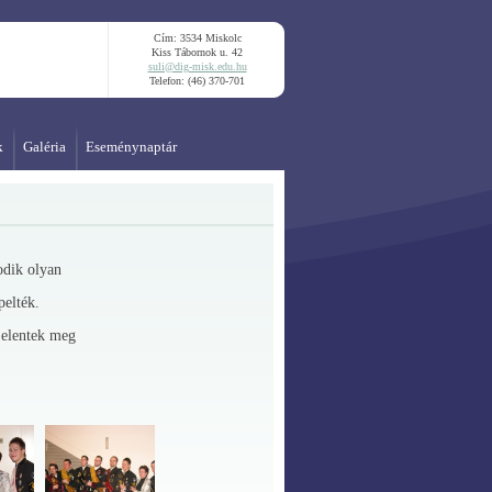
Cím: 3534 Miskolc
Kiss Tábornok u. 42
suli@dig-misk.edu.hu
Telefon: (46) 370-701
k
Galéria
Eseménynaptár
odik olyan
pelték.
jelentek meg