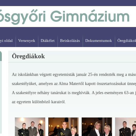
yi oldal
Versenyek
Diákélet
Beiskolázás
Dokumentumok
Öregdiáko
Öregdiákok
Az iskolánkban végzett egyetemisták január 25-én rendezték meg a más
szakestélyüket, amelyen az Alma Matertől kapott összetartozásukat ünne
A szakestélyre néhány tanárukat is meghívták. A jeles eseményen 63-an 
az egyetem különböző karairól.