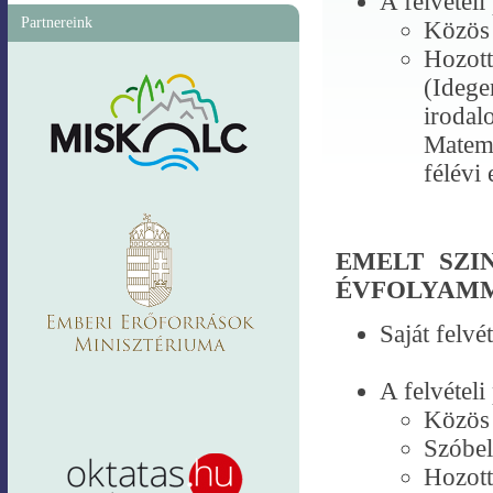
A felvételi
Partnereink
Közös 
Hozott
(Ideg
irodal
Matema
félévi
EMELT SZI
ÉVFOLYAM
Saját felvé
A felvételi
Közös 
Szóbel
Hozott