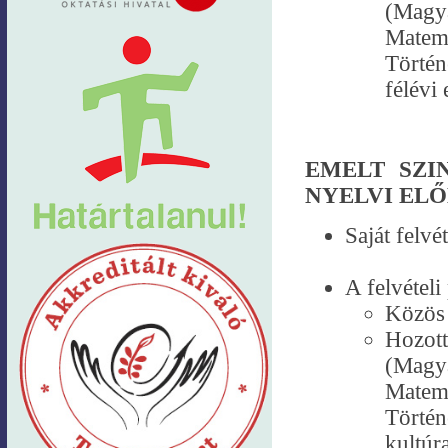
(Magy
Matema
Történ
félévi
EMELT SZI
NYELVI EL
Saját felvé
A felvételi
Közös 
Hozott
(Magy
Matema
Történ
kultúr