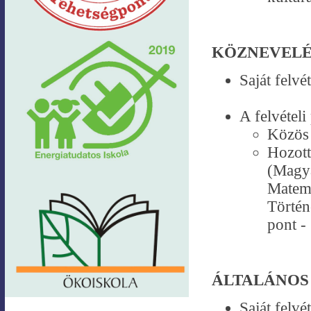
KÖZNEVELÉS
Saját felvé
A felvételi
Közös 
Hozott
(Magy
Matema
Történ
pont -
ÁLTALÁNOS
Saját felvé