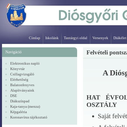
Címlap
Iskolánk
Tantárgyi oldal
Versenyek
Diákélet
Felvételi pont
Navigáció
Elektronikus napló
Könyvtár
A Diós
Csillagvizsgáló
Elérhetőség
Balatonfenyves
Alapítványaink
DSE
HAT ÉVFO
Diákszínpad
OSZTÁLY
Kaja-tanya (menza)
Képgaléria
Saját felvé
Koronavírus tájékoztató