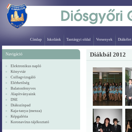
Címlap
Iskolánk
Tantárgyi oldal
Versenyek
Diákélet
Diákbál 2012
Navigáció
Elektronikus napló
Könyvtár
Csillagvizsgáló
Elérhetőség
Balatonfenyves
Alapítványaink
DSE
Diákszínpad
Kaja-tanya (menza)
Képgaléria
Koronavírus tájékoztató